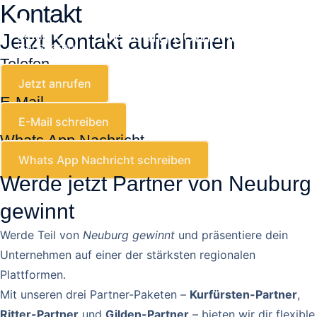
Kontakt
Zum
Mai
Inhalt
Neuburg gewinnt
Jetzt Kontakt aufnehmen
Men
springen
Telefon
Jetzt anrufen
E-Mail
E-Mail schreiben
Whats App Nachricht
Whats App Nachricht schreiben
Werde jetzt Partner von Neuburg
gewinnt
Werde Teil von
Neuburg gewinnt
und präsentiere dein
Unternehmen auf einer der stärksten regionalen
Plattformen.
Mit unseren drei Partner-Paketen –
Kurfürsten-Partner
,
Ritter-Partner
und
Gilden-Partner
– bieten wir dir flexible