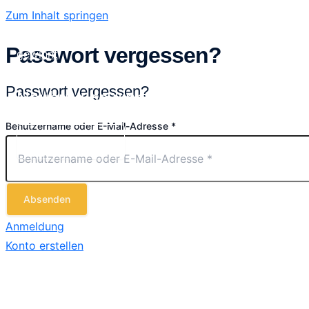
Zum Inhalt springen
Passwort vergessen?
Passwort vergessen?
Neuburg gewinnt
Benutzername oder E-Mail-Adresse
*
Main Menu
Absenden
Anmeldung
Konto erstellen